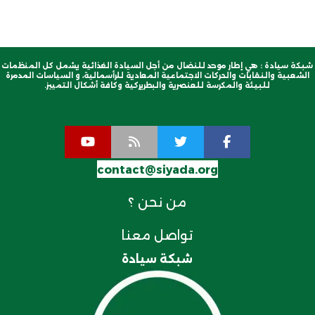
شبكة سيادة : هي إطار موحد للنضال من أجل السيادة الغذائية يشمل كل المنظمات
الشعبية والنقابات والحركات الاجتماعية المعادية للرأسمالية، و السياسات المدمرة
للبيئة والمكرسة للعنصرية والبطريركية وكافة أشكال التمييز.
contact@siyada.org
من نحن ؟
تواصل معنا
شبكة سيادة