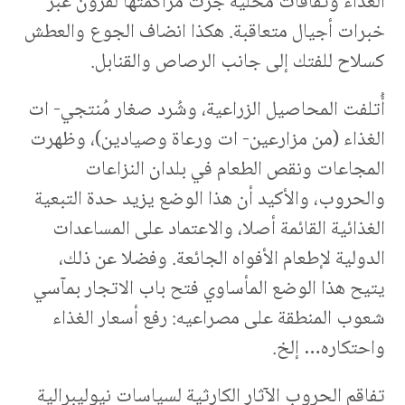
الغذاء وثقافات محلية جرت مراكمتها لقرون عبر
خبرات أجيال متعاقبة. هكذا انضاف الجوع والعطش
كسلاح للفتك إلى جانب الرصاص والقنابل.
أُتلفت المحاصيل الزراعية، وشُرد صغار مُنتجي- ات
الغذاء (من مزارعين- ات ورعاة وصيادين)، وظهرت
المجاعات ونقص الطعام في بلدان النزاعات
والحروب، والأكيد أن هذا الوضع يزيد حدة التبعية
الغذائية القائمة أصلا، والاعتماد على المساعدات
الدولية لإطعام الأفواه الجائعة. وفضلا عن ذلك،
يتيح هذا الوضع المأساوي فتح باب الاتجار بمآسي
شعوب المنطقة على مصراعيه: رفع أسعار الغذاء
واحتكاره… إلخ.
تفاقم الحروب الآثار الكارثية لسياسات نيوليبرالية