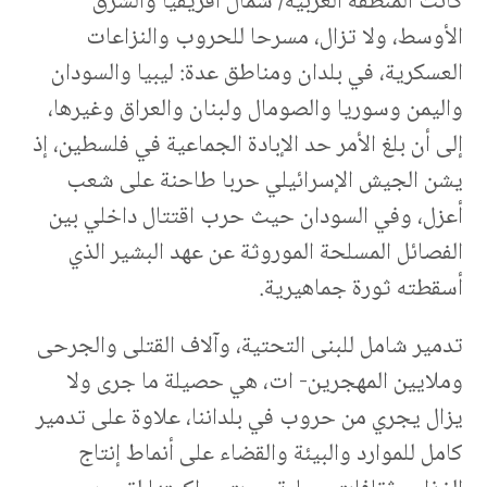
كانت المنطقة العربية/ شمال أفريقيا والشرق
الأوسط، ولا تزال، مسرحا للحروب والنزاعات
العسكرية، في بلدان ومناطق عدة: ليبيا والسودان
واليمن وسوريا والصومال ولبنان والعراق وغيرها،
إلى أن بلغ الأمر حد الإبادة الجماعية في فلسطين، إذ
يشن الجيش الإسرائيلي حربا طاحنة على شعب
أعزل، وفي السودان حيث حرب اقتتال داخلي بين
الفصائل المسلحة الموروثة عن عهد البشير الذي
أسقطته ثورة جماهيرية.
تدمير شامل للبنى التحتية، وآلاف القتلى والجرحى
وملايين المهجرين- ات، هي حصيلة ما جرى ولا
يزال يجري من حروب في بلداننا، علاوة على تدمير
كامل للموارد والبيئة والقضاء على أنماط إنتاج