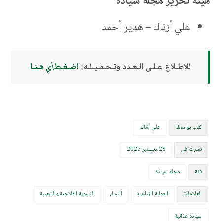
هيئة تحرير مجلة سيادة
علي أزناك – هدير أحمد
للاطـلاع عـلـى الـعـدد وتـحـمـيـلـه:
اضـغـط\ي هـنـا
كتب بواسطة
علي أزناك
نشرت في
29 ديسمبر 2025
فئة
مجلة سيادة
العلامات
العمالة الزراعية
النساء
النسوية الفلاحية والشعبية
سيادة غذائية