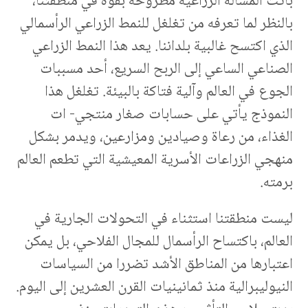
باتت المسألة الزراعية مطروحة بقوة في منطقتنا،
بالنظر لما تعرفه من تغلغل للنمط الزراعي الرأسمالي
الذي اكتسح غالبية بلداننا. يعد هذا النمط الزراعي
الصناعي الساعي إلى الربح السريع، أحد مسببات
الجوع في العالم وآلية فتاكة بالبيئة. تغلغل هذا
النموذج يأتي على حسابات صغار منتجي- ات
الغذاء، من رعاة وصيادين ومزارعين، ويدمر بشكل
منهجي الزراعات الأسرية المعيشية التي تطعم العالم
برمته.
ليست منطقتنا استثناء في التحولات الجارية في
العالم، باكتساح الرأسمال للمجال الفلاحي، بل يمكن
اعتبارها من المناطق الأشد تضررا من السياسات
النيوليبرالية منذ ثمانينيات القرن العشرين إلى اليوم.