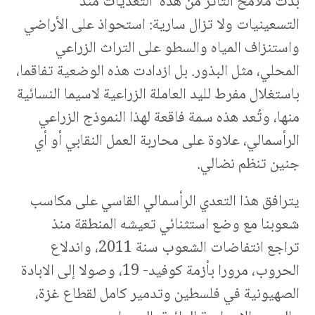
بدت ملامح التأثر من هذه التعديات منذ
التسعينيات ولا تزال سارية: استحواذ على الأراضي
واستنزاف المياه والسطو على التراث الزراعي
المحلي، مثل البذور. بل ازدادت هذه الوضعية تفاقما،
باستغلال مفرط لليد العاملة الزراعية لاسيما النسائية
منها، وتُعد هذه سمة فاقعة لهذا النموذج الزراعي
الرأسمالي، علاوة على محاربة العمل النقابي أو أي
جنين تنظم نضالي.
يترافق هذا التعدي الرأسمالي القاسي على مكاسب
شعوبنا مع وضع استثنائي تعيشه المنطقة منذ
تراجع انتفاضات الشعوب سنة 2011، واندلاع
الحروب، مرورا بأزمة كوفيد- 19، وصولا إلى الابادة
الصهيونية في فلسطين وتدمير كامل لقطاع غزة،