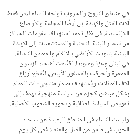
في مناطق النزوح والحروب تواجه النساء ليس فقط
آلات القتل والإبادة، بل أيضًا المجاعة والأوضاع
اللاإنسانية، في ظل تعمد استهداف مقومات الحياة:
من تدمير للبنية التحتية والمستشفيات إلى الإبادة
البيئية بتلويث الأراضي بالألغام والمعادن الثقيلة.
في لبنان وغزة وسوريا، اقتُلعت أشجار الزيتون
المعمرة وأُحرقت بالفسفور الأبيض، لتُقطع أرزاق
آلاف العائلات ويُستهدف صغار منتجي- ات الغذاء
بشكل مباشر، كجزء من سياسة منهجية تهدف إلى
تقويض السيادة الغذائية وتجويع الشعوب الأصلية.
وليست النساء في المناطق البعيدة عن ساحات
الحرب في مأمن من القتل والعنف؛ ففي كل يوم