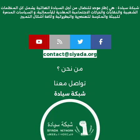
شبكة سيادة : هي إطار موحد للنضال من أجل السيادة الغذائية يشمل كل المنظمات
الشعبية والنقابات والحركات الاجتماعية المعادية للرأسمالية، و السياسات المدمرة
للبيئة والمكرسة للعنصرية والبطريركية وكافة أشكال التمييز.
contact@siyada.org
من نحن ؟
تواصل معنا
شبكة سيادة