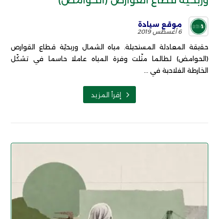
وربحيّة قطاع القوارص (الحوامض)
موقع سيادة
6 أغسطس 2019
حقيقة المعادلة المستحيلة. مياه الشمال وربحيّة قطاع القوارص
(الحوامض) لطالما مثّلت وفرة المياه عاملا حاسما في تشكّل
الخارطة الفلاحية في ...
إقرأ المزيد