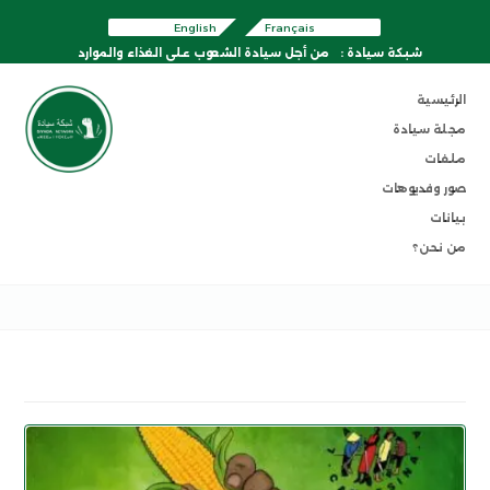
English
Français
شبكة سيادة :
من أجل سيادة الشعوب على الغذاء والموارد
الرئيسية
مجلة سيادة
ملفات
صور وفديوهات
بيانات
من نحن؟