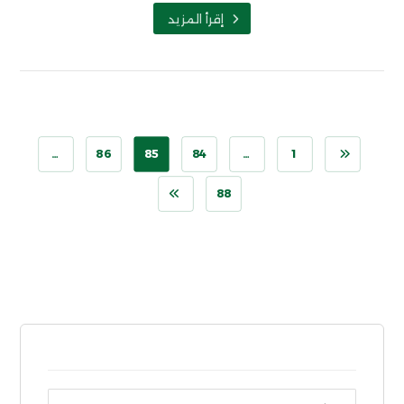
إقرأ المزيد
…
86
85
84
…
1
88