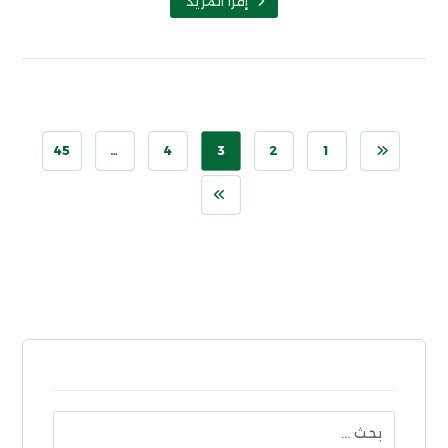
إقرأ المزيد
45
…
4
3
2
1