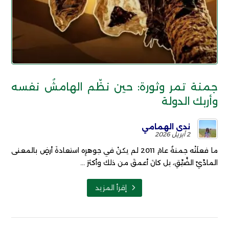
جمنة تمر وثورة: حين نظّم الهامشُ نفسه
وأربك الدولة
ندى الهمامي
2 أبريل 2026
ما فعلَتْه جمنةُ عامَ 2011 لم يكنْ في جوهرِه استعادةَ أرضٍ بالمعنى
المادِّيِّ الضَّيِّقِ، بل كانَ أعمقَ من ذلك وأكثرَ ...
إقرأ المزيد