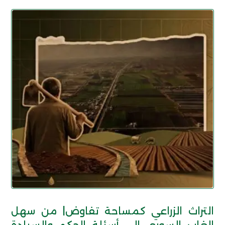
التراث الزراعي كمساحة تفاوض| من سهل