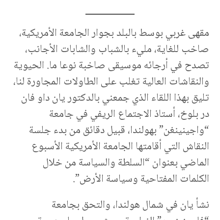
مقهى غربي بوسط بالبلد بجوار الجامعة الأمريكية،
صاخب للغاية، مليء بالشباب والشابات الأجانب،
تصدح في أرجائه موسيقى صاخبة نوعا ما. الحيوية
والنقاشات العالية تغلب على الطاولات المجاورة لنا،
تليق بهذا اللقاء الذي جمعني بالدكتور يان داو فان
در بلوخ، أستاذ الاجتماع الريفي في جامعة
“واجينينغن” بهولندا، قبيل دقائق من بدء جلسة
النقاش التي أقامتها الجامعة الأمريكية الأسبوع
الماضي بعنوان “السلطة والسياسة من خلال
الكلمات المفتاحية وسياسة الأرض”.
نشأ يان في شمال هولندا، والتحق بجامعة