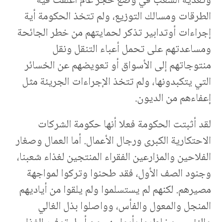
وتغذية الشعب في وضع حجر عام أغلقت فيه
الطرقات ومسالك التوزيع، ولم تتخذ الحكومة أية
إجراءات أوتدابير تذكر لحمايتهم من خطر الجائحة
ومساعدتهم على تحمل أعباء التنقل ونقل
منتوجاتهم إلى الأسواق أو تعويضهم عن الخسائر
التي يتكبدونها، ولم تتخذ الإجراءات الجريئة مثل
إعفاءهم من الديون.
لقد أثبتت الحكومة فعلا أنها حكومة الشركات
الاحتكارية الكبرى ورجال الأعمال. أما العمال وصغار
الفلاحين والمزارعين الفقراء المنتجين لغذاء شعبنا،
وجنود الصف الأول، فقد طحنوا وتركوا لمواجهة
مصيرهم. لكنهم لم يستسلموا ولم يلقوا من أياديهم
المنجل والمعول والفأس، وواصلوا بذل الغالي