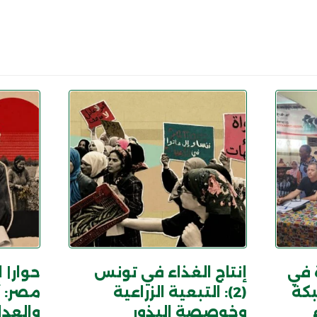
 في
إنتاج الغذاء في تونس
حوار| 
بكة
(2): التبعية الزراعية
مصر: أ
وخوصصة البذور
والعدال