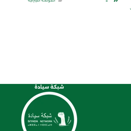
العولمة الليبرالية
شبكة سيادة