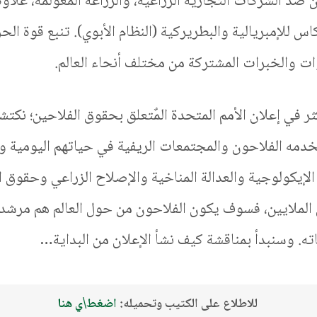
ضد الشركات التجارية الزراعية، والزراعة المعولمة، علاو
كاس للإمبريالية والبطريركية (النظام الأبوي). تنبع قوة ال
ات والخبرات المشتركة من مختلف أنحاء العالم.
ر في إعلان الأمم المتحدة المٌتعلق بحقوق الفلاحين؛ نكتش
دمه الفلاحون والمجتمعات الريفية في حياتهم اليومية و
 الإيكولوجية والعدالة المناخية والإصلاح الزراعي وحقوق ا
الملايين، فسوف يكون الفلاحون من حول العالم هم مرشدو
ه. وسنبدأ بمناقشة كيف نشأ الإعلان من البداية…
للاطلاع على الكتيب وتحميله:
اضغط\ي هنا