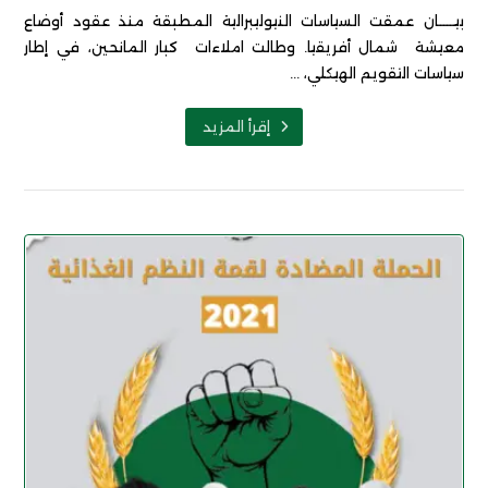
بيـــــان عمقت السياسات النيوليبرالية المطبقة منذ عقود أوضاع
معيشة شمال أفريقيا. وطالت املاءات كبار المانحين، في إطار
سياسات التقويم الهيكلي، ...
إقرأ المزيد