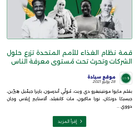
قمة نظام الغذاء للأمم المتحدة تزرع حلول
الشركات وتحرث تحت مُستوى معرفة الناس
موقع سيادة
28 يوليو 2021
بقلم مايوا مونتينيغرو دي ويت، مُولّي أندرسون، باربرا جيمِّيل هِيرِّين،
جيسيكا دونكان، نورا ماكيون، مات كانفيلد، ألاستايير إيلاس وجان
دووي ...
إقرأ المزيد