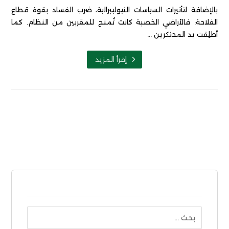
بالإضافة لتأثيرات السياسات النيوليبرالية، ضرب الفساد بقوة قطاع
الفلاحة: فالأراضي الخصبة كانت تُمنح للمقربين من النظام. كما
أطلِقت يد المحتكرين ...
إقرأ المزيد