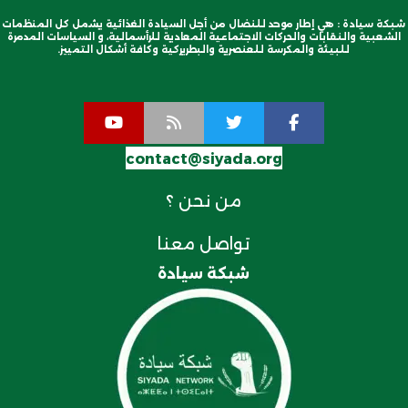
شبكة سيادة : هي إطار موحد للنضال من أجل السيادة الغذائية يشمل كل المنظمات
الشعبية والنقابات والحركات الاجتماعية المعادية للرأسمالية، و السياسات المدمرة
للبيئة والمكرسة للعنصرية والبطريركية وكافة أشكال التمييز.
contact@siyada.org
من نحن ؟
تواصل معنا
شبكة سيادة