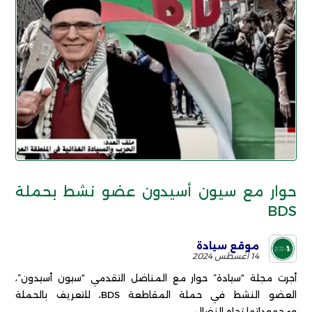
حوار مع سيون أسيدون عضو نشط بحملة
BDS
موقع سيادة
14 أغسطس 2024
أجرت مجلة “سيادة” حوار مع المناضل التقدمي “سيون أسيدون”،
العضو النشط في حملة المقاطعة BDS، للتعريف بالحملة
ومجهوداتها تجاه النضال ...