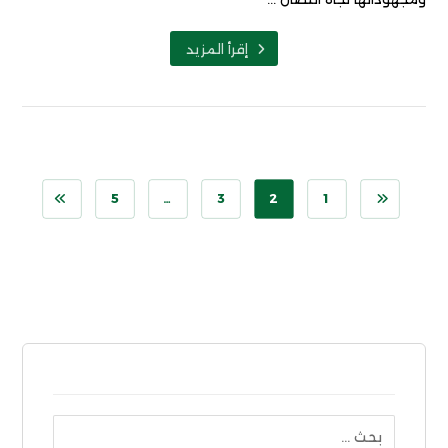
إقرأ المزيد
5
…
3
2
1