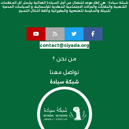
شبكة سيادة : هي إطار موحد للنضال من أجل السيادة الغذائية يشمل كل المنظمات
الشعبية والنقابات والحركات الاجتماعية المعادية للرأسمالية، و السياسات المدمرة
للبيئة والمكرسة للعنصرية والبطريركية وكافة أشكال التمييز.
contact@siyada.org
من نحن ؟
تواصل معنا
شبكة سيادة