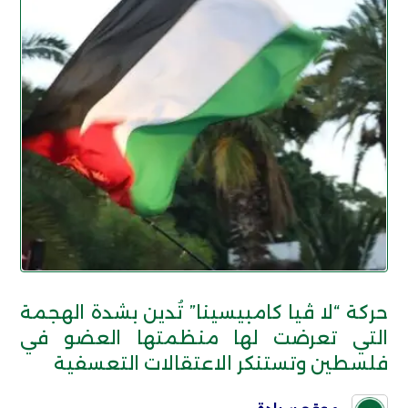
حركة “لا ڤيا كامبيسينا” تُدين بشدة الهجمة
التي تعرضت لها منظمتها العضو في
فلسطين وتستنكر الاعتقالات التعسفية