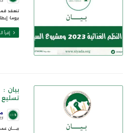
23 يوليو 3
بروما- إيط
إقرأ ال
تسليع ا
مو
23 سبتمبر 1
بيـــــان 