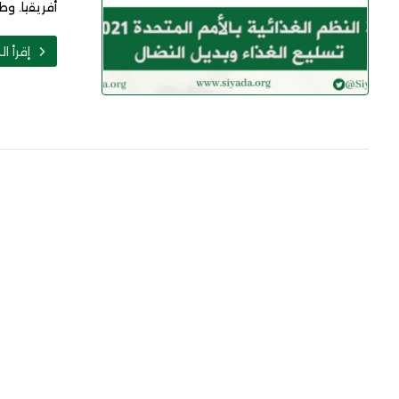
أفريقيا. وط
إقرأ ال