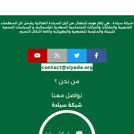
شبكة سيادة : هي إطار موحد للنضال من أجل السيادة الغذائية يشمل كل المنظمات
الشعبية والنقابات والحركات الاجتماعية المعادية للرأسمالية، و السياسات المدمرة
للبيئة والمكرسة للعنصرية والبطريركية وكافة أشكال التمييز.
contact@siyada.org
من نحن ؟
تواصل معنا
شبكة سيادة