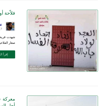
فلاّحة أ
عل
17 مايو 2
شهدت قرية أ
صغار الفلاحين
إقرأ ال
معركة ق
أجل السي