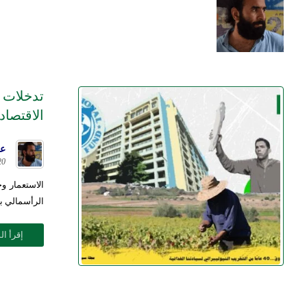
تدخلات
الاقتصا
عل
20 مارس 4
الاستعمار و
الرأسمالي بم
إقرأ ال