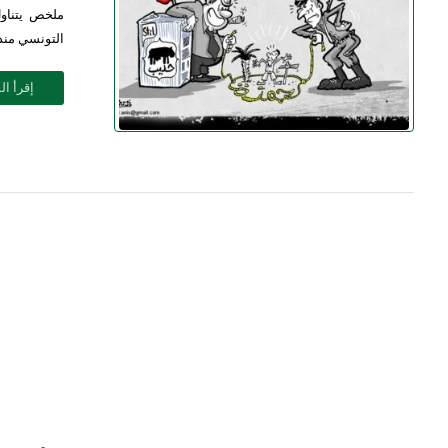
ملخص يتناول
التونسي منذ 2011 في استعادة لقضية هنشير اِلْمْعَمَّرْ/ستيل
إقرأ ال