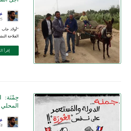
عل
25 فبراير 
“أولاد جاب 
الفلاحة النش
إقرأ ال
جِمْنَة
المحلي
عل
8 أغسطس 2019