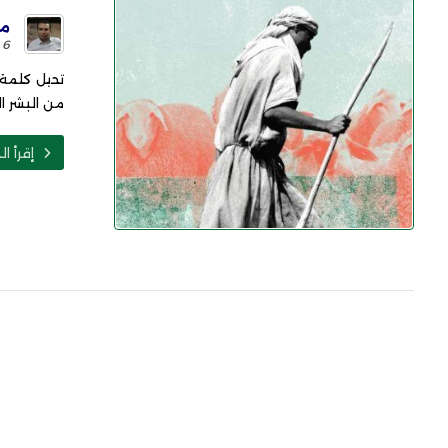
مح
6 يونيو 2023
تحيل كلمة 
من البشر ال
إقرأ ال