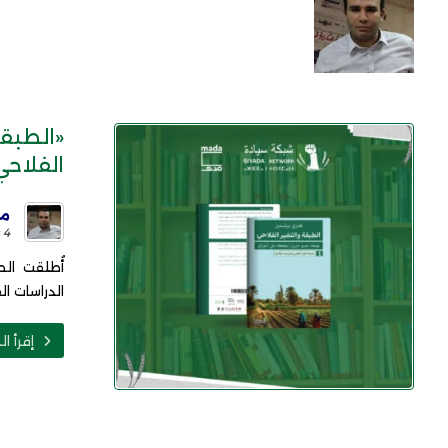
«الطبق
الفلاحي
مح
4 فبراير 2025
أُطلقت ال
الدراسات الفلاحية ا
إقرأ ال