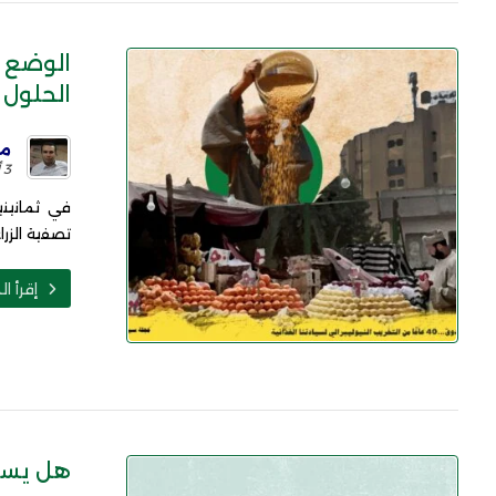
الوضع 
الحلول ا
مح
3 أبريل 2024
في ثمانيني
تصفية الزراع
إقرأ ال
هل يساه