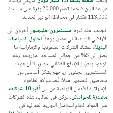
وقعت
صفقة بقيمة 1.5 مليار دولار
أمريكي لإنشاء
مزرعة ألبان ضخمة تضم 20,000 بقرة على مساحة
113,000 هكتار في محافظة الوادي الجديد.
انجذب، منذ فترة،
مستثمرون خليجيون
آخرون إلى
الأراضي الزراعية في مصر. ووفقاً
لحلول السياسات
البديلة
، تمتلك الشركات السعودية والإماراتية ما
يصل إلى 5% من إجمالي المساحة المزروعة. رغم
الوعود بتعزيز الإنتاج الغذائي لمصر، إلا أن هؤلاء
المستثمرون يجنون أرباحهم بشكل أساسي من
محاصيل التصدير. مثلاً، تُعد شركة الظاهرة
الإماراتية للأعمال الزراعية من بين
أكبر 10 شركات
مصدرة للحوامض
. تركز، في الغالب، هذه الشركات
على المواد الخام لسلاسل التوريد الغذائية في