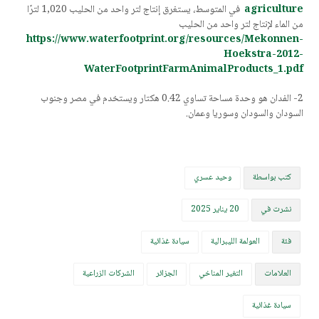
agriculture
في المتوسط، يستغرق إنتاج لتر واحد من الحليب 1,020 لترًا
من الماء لإنتاج لتر واحد من الحليب
https://www.waterfootprint.org/resources/Mekonnen-
Hoekstra-2012-
WaterFootprintFarmAnimalProducts_1.pdf
2- الفدان هو وحدة مساحة تساوي 0.42 هكتار ويستخدم في مصر وجنوب
السودان والسودان وسوريا وعمان.
كتب بواسطة
وحيد عسري
نشرت في
20 يناير 2025
فئة
العولمة الليبرالية
سيادة غذائية
العلامات
التغير المناخي
الجزائر
الشركات الزراعية
سيادة غذائية