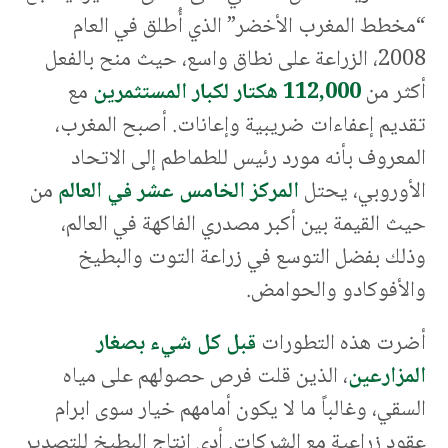
“مخطط المغرب الأخضر” الذي أُطلق في العام
2008، الزراعة على نطاق واسع، حيث منح بالفعل
أكثر من
112,000 هكتار لكبار المستثمرين
مع
تقديم إعفاءات ضريبية وإعانات. أصبح المغرب،
المعروف بأنه مورد رئيس للطماطم إلى الاتحاد
الأوروبي، يحتل
المركز الخامس عشر في العالم
من
حيث القيمة بين أكبر مصدري الفاكهة في العالم،
وذلك بفضل التوسع في زراعة التوت والبطيخ
والأفوكادو والحوامض.
أضرت هذه التطورات
قبل كل شيء بصغار
المزارعين
، الذين قلت فرص حصولهم على مياه
السقي، وغالباً ما لا يكون أمامهم خيار سوى ابرام
عقود زراعية مع الشركات. أدى إنتاج البطيخ للتصدير