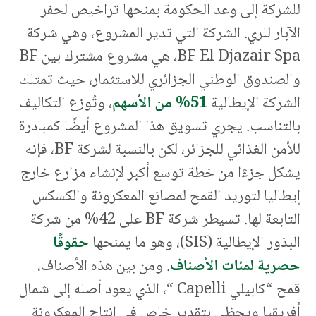
للشركة إلى وعد الحكومة بمنحها تراخيص لحفر
الآبار للري. الشركة التي تدير المشروع، وهي شركة
BF El Djazair Spa، هي مشروع مشترك بين BF
والصندوق الوطني الجزائري للاستثمار، حيث تمتلك
الشركة الإيطالية
51% من الأسهم
، وتُوزع التكاليف
بالتناسب. يجري تسويق هذا المشروع أيضًا كمبادرة
للأمن الغذائي للجزائر، لكن بالنسبة لشركة BF، فإنه
يشكل جزءًا من خطة توسع أكبر لإنشاء مزارع خارج
إيطاليا لتوريد القمح لمصانع المعكرونة والكسكس
التابعة لها. تسيطر شركة BF على 42% من شركة
البذور الإيطالية (SIS)، وهو ما يمنحها
حقوقًا
حصرية لمئات الأصناف
. ومن بين هذه الأصناف،
قمح “كابيلي Capelli “، الذي يعود أصله إلى شمال
أفريقيا ويحظى بتقدير خاص في إنتاج المعكرونة