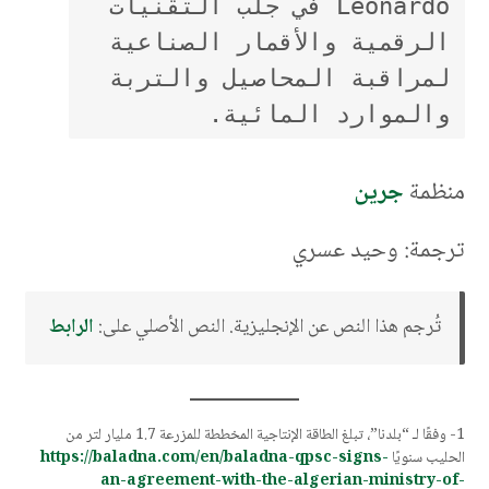
Leonardo في جلب التقنيات 
الرقمية والأقمار الصناعية 
لمراقبة المحاصيل والتربة 
والموارد المائية.
منظمة
جرين
ترجمة: وحيد عسري
تُرجم هذا النص عن الإنجليزية. النص الأصلي على:
الرابط
1- وفقًا لـ “بلدنا”، تبلغ الطاقة الإنتاجية المخططة للمزرعة 1.7 مليار لتر من
الحليب سنويًا
https://baladna.com/en/baladna-qpsc-signs-
an-agreement-with-the-algerian-ministry-of-