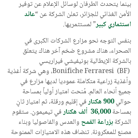
بينما يتحدث الطرفان لوسائل الإعلام عن توفير
الأمن الغذائي للجزائر، تعلن الشركة عن “
عائد
استثماري كبير
” لمستثمريها.
بنفس التوجه نحو مزارع الشركات الكبرى في
الصحراء، هناك مشروع ضخم آخر هناك يتعلق
بالشركة الإيطالية بونيفيشي فيراريسي
Bonifiche Ferraresi (BF)، وهي شركة أغذية
وأغذية زراعية متكاملة عموديا لديها مزارع في
جميع أنحاء العالم. مُنحت امتياز أولياً بمساحة
حوالي
900 هكتار
في إقليم ورقلة، ثم امتياز ثانٍ
بمساحة
36,000 ألف هكتار
في تيميمون. ستقوم
الشركة
بزراعة القمح
والعدس والفاصوليا وبناء
مصنع للمعكرونة. تنضاف هذه الامتيازات الممنوحة