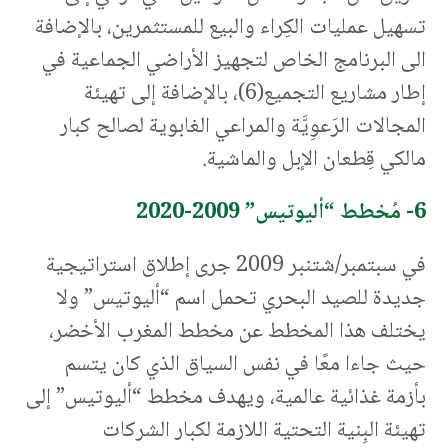
تسهيل عمليات الكِراء والبيع للمستثمرين، بالإضافة
الى البرنامج الخاص لتجهيز الأراضي الجماعية في
إطار مشاريع التجميع(6)، بالإضافة إلى تهيئة
المجالات الرَعوِيَّة والمراعي الغابوية لصالح كبار
مالكي قِطعان الإبل والماشية.
6- مُخطط “أليوتيس” 2009-2020
في سبتمبر/شتنبر 2009 جرى إطلاق استراتيجية
جديدة للصيد البحري تحمل اسم “أليوتيس” ولا
يختلف هذا المخطط عن مخطط المغرب الأخضر،
حيث جاءا معًا في نفس السياق الذي كان يتسم
بأزمة غذائية عالمية، ويهدف مخطط “أليوتيس” إلى
تهيئة البِنية التحتية اللازمة لكبار الشركات