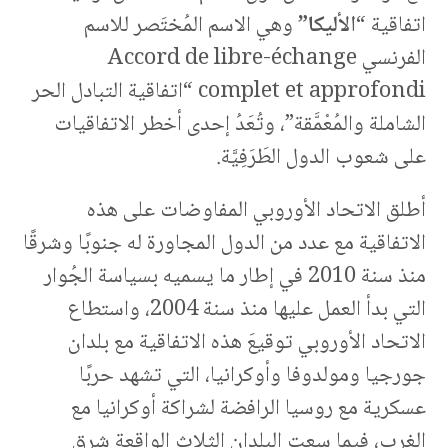
اتفاقية “
الأليكا”
وهي الاسم المُختَصر للاسم
الفرنسي Accord de libre-échange
complet et approfondi “اتفاقية التبادل الحر
الشاملة والمُعْمَّقة”، وتُعَدُ إحدى أخطر الاتفاقيات
على شعوب الدول الطَرَفِيَّة.
أطلق الاتحاد الأوروبي المفاوضات على هذه
الاتفاقية مع عدد من الدول المجاورة له جنوبًا وشرقًا
منذ سنة 2010 في إطار ما يسميه بسياسة الجُوار
التي بدأ العمل عليها منذ سنة 2004، واستطاع
الاتحاد الأوروبي توقيعَ هذه الاتفاقية مع بلدان
جورجيا ومولدوفا وأوكرانيا، التي تشهد حربًا
عسكرية مع روسيا الرافضة لشراكة أوكرانيا مع
الغرب، فيما سعت البلدان الثلاث الواقعة شرق