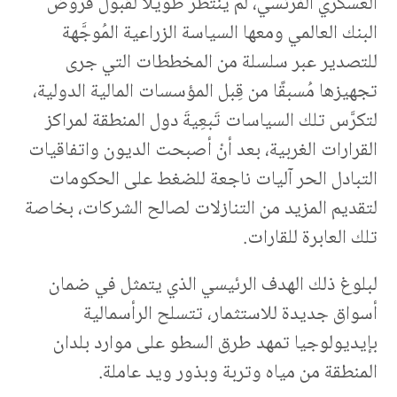
العسكري الفرنسي، لم ينتظر طويلًا لقبول قروض
البنك العالمي ومعها السياسة الزراعية المُوجَّهة
للتصدير عبر سلسلة من المخططات التي جرى
تجهيزها مُسبقًا من قِبل المؤسسات المالية الدولية،
لتكرَّس تلك السياسات تَبعِيةَ دول المنطقة لمراكز
القرارات الغربية، بعد أنْ أصبحت الديون واتفاقيات
التبادل الحر آليات ناجعة للضغط على الحكومات
لتقديم المزيد من التنازلات لصالح الشركات، بخاصة
تلك العابرة للقارات.
لبلوغ ذلك الهدف الرئيسي الذي يتمثل في ضمان
أسواق جديدة للاستثمار، تتسلح الرأسمالية
بإيديولوجيا تمهد طرق السطو على موارد بلدان
المنطقة من مياه وتربة وبذور ويد عاملة.