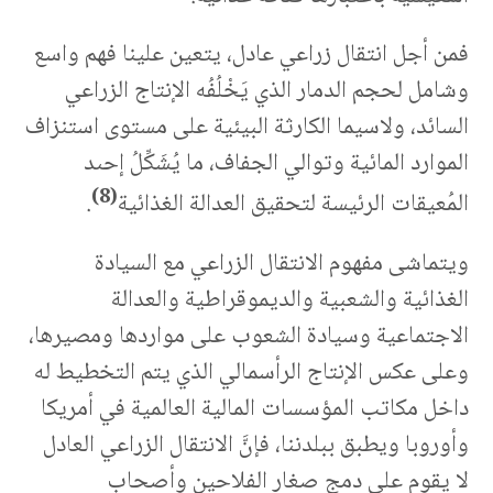
فمن أجل انتقال زراعي عادل، يتعين علينا فهم واسع
وشامل لحجم الدمار الذي يَخْلُفُه الإنتاج الزراعي
السائد، ولاسيما الكارثة البيئية على مستوى استنزاف
الموارد المائية وتوالي الجفاف، ما يُشَكِّلُ إحىد
(8)
المُعيقات الرئيسة لتحقيق العدالة الغذائية
.
ويتماشى مفهوم الانتقال الزراعي مع السيادة
الغذائية والشعبية والديموقراطية والعدالة
الاجتماعية وسيادة الشعوب على مواردها ومصيرها،
وعلى عكس الإنتاج الرأسمالي الذي يتم التخطيط له
داخل مكاتب المؤسسات المالية العالمية في أمريكا
وأوروبا ويطبق ببلدننا، فإنَّ الانتقال الزراعي العادل
لا يقوم على دمج صغار الفلاحين وأصحاب