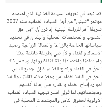
كما نجد في تعريف السيادة الغذائية الذي اعتمده
مؤتمر “تليني” من أجل السيادة الغذائية سنة 2007
تعريفًا آخر للزراعة البيئية، إذ قرر أنَّ: “مِن حق
الشعوب والمجتمعات المحلية والبلدان في تحديد
سياساتها الخاصة بالزراعة والعمالة الزراعية وصيد
الأسماك والغذاء والأراضي بطريقة ملائمة بيئيًا
واجتماعيًا واقتصاديًا وثقافيًا لظروفها. ويشمل ذلك
الحقَّ في الغذاء وإنتاج الغذاء، إذ إنَّ لجميع الناس
الحق في النفاذ لغذاء آمن ومغذٍ ملائم ثقافيًا، والنفاذ
لموارد إنتاج الغذاء والقدرة على إعالة أنفسهم
ومجتمعاتهم، لذا تُولِي استراتيجية السيادة الغذائية
الأولوية لحقوق الناس والمجتمعات المحلية في