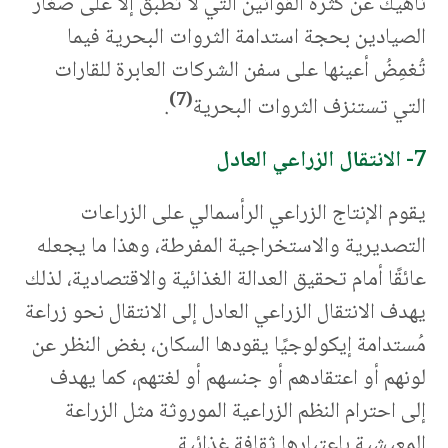
ناهيك عن كثرة القوانين التي لا تُطبق إلا على صغار
الصيادين بحجة استدامة الثروات البحرية فيما
تُغمِضُ أعينها على سفن الشركات العابرة للقارات
(7)
التي تستنزف الثروات البحرية
.
7- الانتقال الزراعي العادل
يقوم الإنتاج الزراعي الرأسمالي على الزراعات
التصديرية والاستخراجية المفرطة، وهذا ما يجعله
عائقًا أمام تحقيق العدالة الغذائية والاقتصادية، لذلك
يهدف الانتقال الزراعي العادل إلى الانتقال نحو زراعة
مُستدامة إيكولوجيًا يقودها السكان، بغض النظر عن
لونهم أو اعتقادهم أو جنسهم أو لغتهم، كما يهدف
إلى احترام النظم الزراعية الموروثة مثل الزراعة
المعيشية باعتبارها ثقافة غذائية.