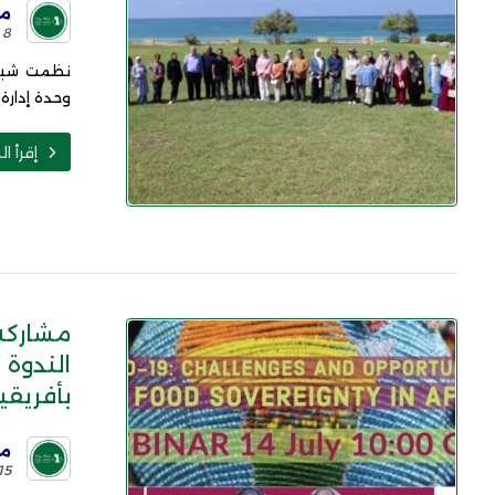
مو
8 يونيو 2026
نظمت شبكة 
وحدة إدارة 
إقرأ ال
مشاركة
الندوة 
بأفريقيا
مو
15 يوليو 020