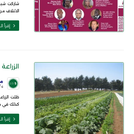
شاركت شبكة
الائتلاف من 
إقرأ ال
الزراعة
مو
4 أبريل 2020
ظلت الزراع
كذلك في مؤت
إقرأ ال